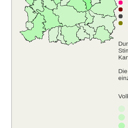
P
D
Dur
Sti
Kar
Die
ein
Vol