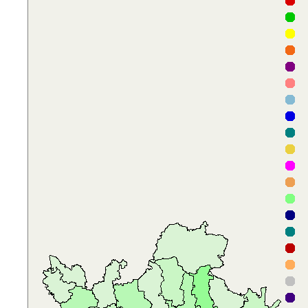
F
D
T
P
F
V