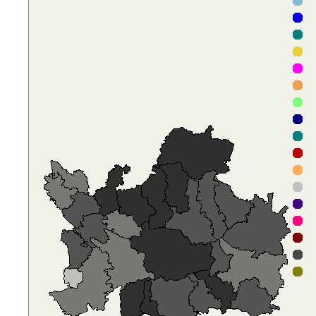
T
P
F
V
P
D