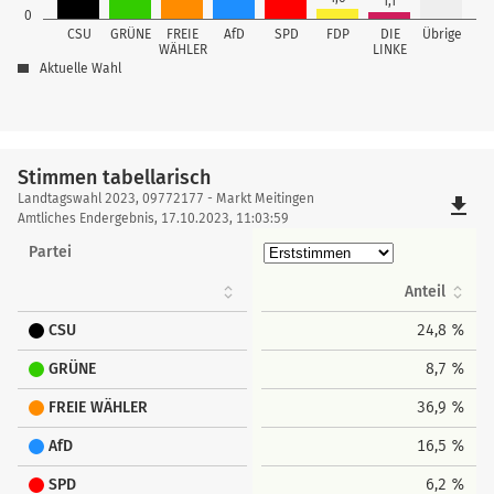
1,1
0
CSU
GRÜNE
FREIE
AfD
SPD
FDP
DIE
Übrige
WÄHLER
LINKE
Aktuelle Wahl
Stimmen tabellarisch
Stimmen
Landtagswahl 2023, 09772177 - Markt Meitingen
file_download
tabellarisch
Amtliches Endergebnis, 17.10.2023, 11:03:59
Partei
Anteil
CSU
24,8 %
GRÜNE
8,7 %
FREIE WÄHLER
36,9 %
AfD
16,5 %
SPD
6,2 %