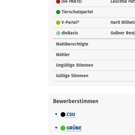
Die PARTEI
Leuchtle Pat
Tierschutzpartei
V-Partei³
Hartl Wilhe
dieBasis
Goßner Ben
Wahlberechtigte
Wähler
Ungültige Stimmen
Gültige Stimmen
Bewerberstimmen
CSU
Bewerberstimmen
Nr.
Name Vorname
GRÜNE
Bewerberstimmen