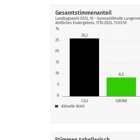
Gesamtstimmenanteil
Landtagswahl 2023, 10 - Gymnastikhalle Langenr
Amtliches Endergebnis, 17.10.2023, 11:03:59
%
26,2
25
20
15
10
8,5
5
0
CSU
GRÜNE
Aktuelle Wahl
Stimmen tabellarisch