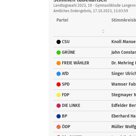
Stimmen
Landtagswahl 2023, 10 - Gymnastikhalle Langenr
tabellarisch
Amtliches Endergebnis, 17.10.2023, 11:03:59
Partei
Stimmkreisb
CSU
Knoll Manue
GRÜNE
Jahn Constan
FREIE WÄHLER
Dr. Mehring 
AfD
Singer Ulric
SPD
Wamser Fab
FDP
Stegmayer N
DIE LINKE
Edfelder Be
BP
Eberhard Ha
ÖDP
Müller Wolf