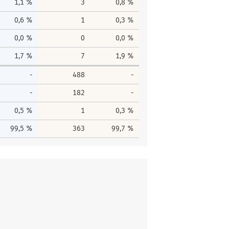
1,1 %
3
0,8 %
0,6 %
1
0,3 %
0,0 %
0
0,0 %
1,7 %
7
1,9 %
-
488
-
-
182
-
0,5 %
1
0,3 %
99,5 %
363
99,7 %
men
Gesamtstimmen