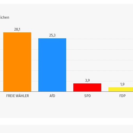
eichen
28,1
25,3
3,9
1,9
FREIE WÄHLER
AfD
SPD
FDP