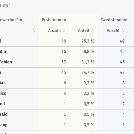
eichen
ewerber*in
Erststimmen
Zweitstimmen
Anzahl
Anteil
Anzahl
l
46
25,3 %
49
tin
16
8,8 %
15
Fabian
57
31,3 %
45
h
45
24,7 %
47
ian
6
3,3 %
8
ico
4
2,2 %
3
rnd
1
0,5 %
2
rald
1
0,5 %
4
gang
1
0,5 %
2