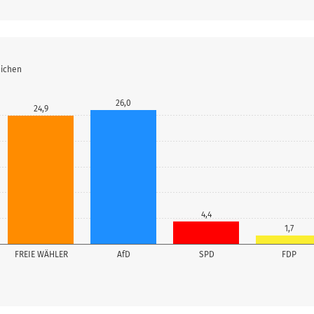
eichen
26,0
24,9
4,4
1,7
FREIE WÄHLER
AfD
SPD
FDP