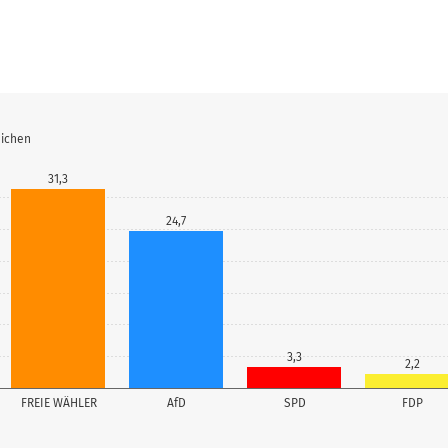
eichen
31,3
24,7
3,3
2,2
FREIE WÄHLER
AfD
SPD
FDP