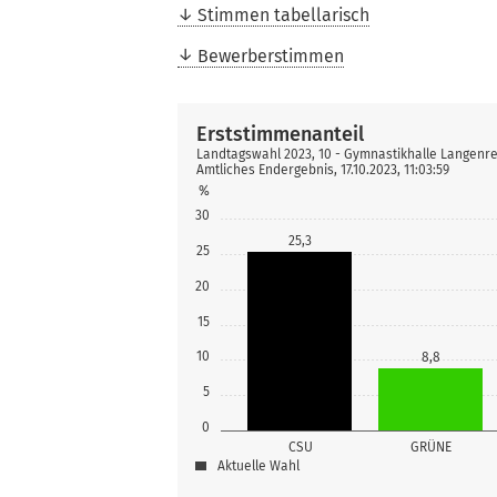
Stimmen tabellarisch
Bewerberstimmen
Erststimmenanteil
Landtagswahl 2023, 10 - Gymnastikhalle Langenr
Amtliches Endergebnis, 17.10.2023, 11:03:59
%
30
25,3
25
20
15
10
8,8
5
0
CSU
GRÜNE
Aktuelle Wahl