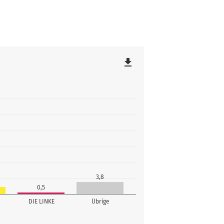
file_download
3,8
0,5
DIE LINKE
Übrige