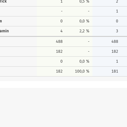
rick
1
0,5 %
2
-
-
1
lm
0
0,0 %
0
jamin
4
2,2 %
3
488
-
488
182
-
182
0
0,0 %
1
182
100,0 %
181
Erststimmen
Zweitstim