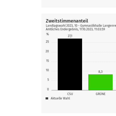
Zweitstimmenanteil
Landtagswahl 2023, 10 - Gymnastikhalle Langenr
Amtliches Endergebnis, 17.10.2023, 11:03:59
%
27,1
25
20
15
10
8,3
5
0
CSU
GRÜNE
Aktuelle Wahl