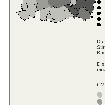
F
N
P
R
Dur
Sti
Kar
Die
ein
CM 