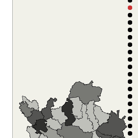
D
D
F
V
D
A
5
D
D
F