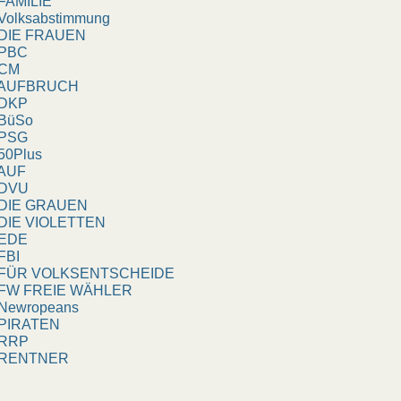
AMILIE
olksabstimmung
IE FRAUEN
BC
CM
UFBRUCH
KP
üSo
SG
0Plus
UF
VU
IE GRAUEN
IE VIOLETTEN
DE
BI
ÜR VOLKSENTSCHEIDE
W FREIE WÄHLER
ewropeans
IRATEN
RP
ENTNER