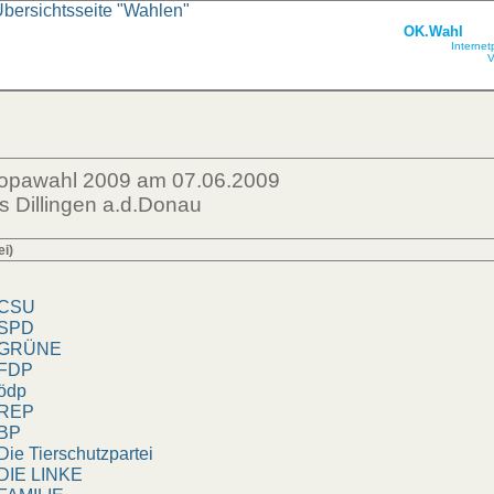
Übersichtsseite "Wahlen"
OK.Wahl
Internet
V
ropawahl 2009 am 07.06.2009
s Dillingen a.d.Donau
ei)
SU
PD
RÜNE
DP
dp
EP
BP
e Tierschutzpartei
IE LINKE