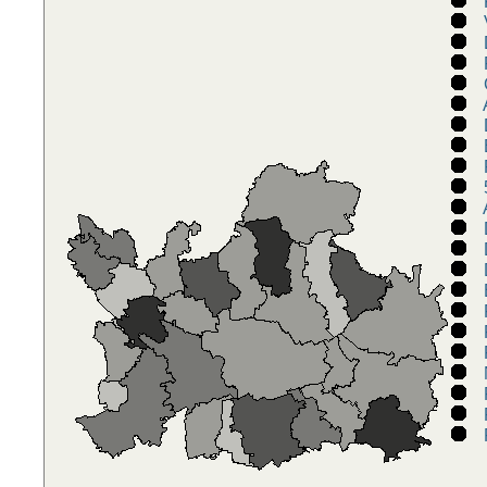
F
V
D
P
A
D
B
P
5
A
D
D
D
E
F
F
F
N
P
R
R