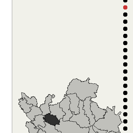
D
D
F
V
D
A
5
D
D
F