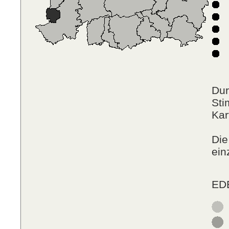
F
N
P
R
Dur
Sti
Kar
Die
ein
EDE