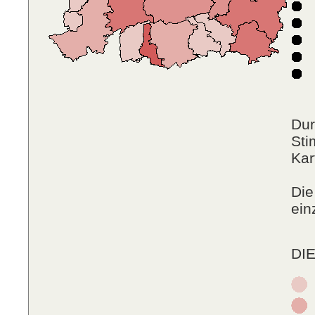
F
N
P
R
Dur
Sti
Kar
Die
ein
DIE