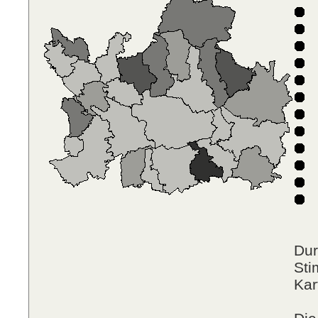
D
D
F
F
N
P
R
Dur
Sti
Kar