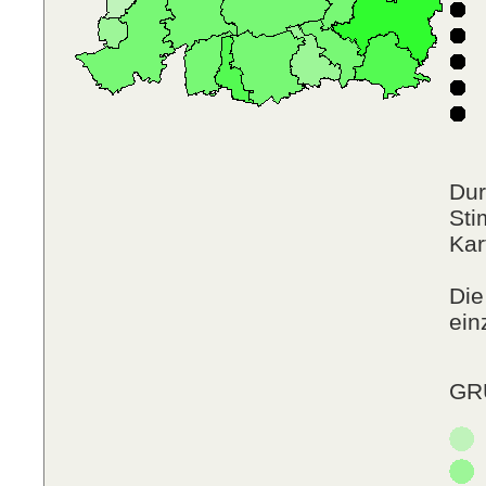
F
N
P
R
Dur
Sti
Kar
Die
ein
GRÜ