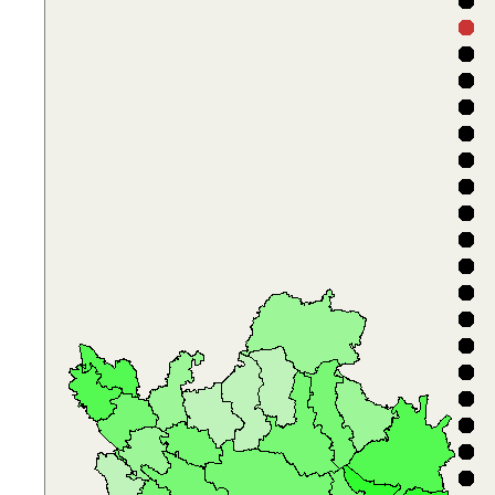
D
D
F
V
D
A
5
D
D
F