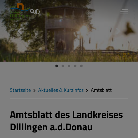
Fouad Vollmer
Aktuelles &
Kurzinfos
Landkreis &
Bürgerservice
Wirtschaft &
Energie
Startseite
Aktuelles & Kurzinfos
Amtsblatt
Bildung &
Kultur
Amtsblatt des Landkreises
Tourismus &
Freizeit
Dillingen a.d.Donau
Gesundheit &
Soziales