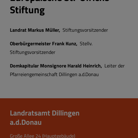
Stiftung
Erwachsenenbildung
Landrat Markus Müller,
Stiftungsvorsitzender
Kreisbücherei
Oberbürgermeister Frank Kunz,
Stellv.
Berufsinformationsmesse "Fit for Job"
Stiftungsvorsitzender
Domkapitular Monsignore Harald Heinrich,
Leiter der
Hochschultag
Pfarreiengemeinschaft Dillingen a.d.Donau
Landratsamt Dillingen
a.d.Donau
Große Allee 24 (Hauptgebäude)