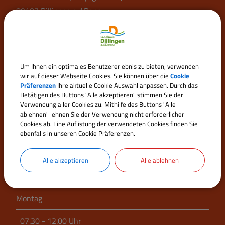
89407 Dillingen a.d.Donau
Telefon:
09071 51-0
Fax: 09071 51-101
E-Mail:
poststelle@landratsamt.dillingen.de
Um Ihnen ein optimales Benutzererlebnis zu bieten, verwenden
wir auf dieser Webseite Cookies. Sie können über die
Cookie
Kontakt
Präferenzen
Ihre aktuelle Cookie Auswahl anpassen. Durch das
Betätigen des Buttons "Alle akzeptieren" stimmen Sie der
Elektronische Kommunikation
Verwendung aller Cookies zu. Mithilfe des Buttons "Alle
ablehnen" lehnen Sie der Verwendung nicht erforderlicher
Cookies ab. Eine Auflistung der verwendeten Cookies finden Sie
Öffnungszeiten
ebenfalls in unseren Cookie Präferenzen.
(Hauptgebäude Große Allee 24 (Gebäude A) sowie
Alle akzeptieren
Alle ablehnen
Außenstellen Große Allee 25 (B), 47 (C) und 49 (D))
Montag
07.30 - 12.00 Uhr