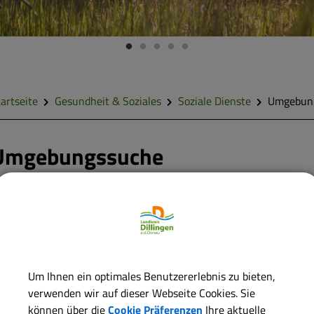
artseite
Gesundheit & Soziales
Soziale Dienste
Umgebun
Umgebungssuche
FILTER
Um Ihnen ein optimales Benutzererlebnis zu bieten,
verwenden wir auf dieser Webseite Cookies. Sie
können über die
Cookie Präferenzen
Ihre aktuelle