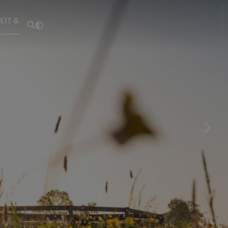
Fouad Vollmer
EIT &