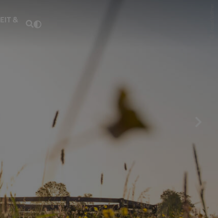
Fouad Vollmer
EIT &