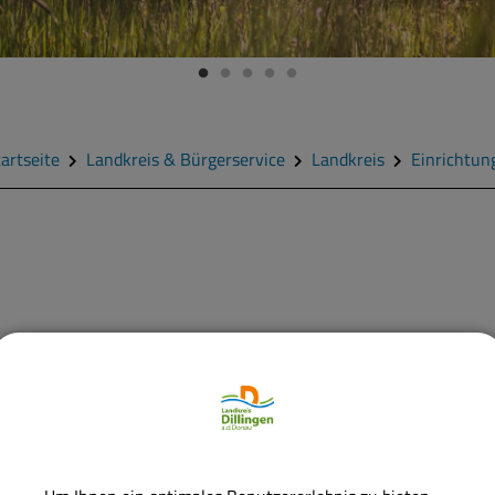
artseite
Landkreis & Bürgerservice
Landkreis
Einrichtun