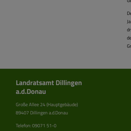
G
D
J
dr
d
Gr
Landratsamt Dillingen
a.d.Donau
Große Allee 24 (Hauptgebäude)
89407 Dillingen a.d.Donau
Telefon:
09071 51-0