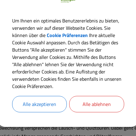
beste Radregion Bayerns.
remiumqualität versprechen im „Dillinger Land“ gleich zwei Toure
Um Ihnen ein optimales Benutzererlebnis zu bieten,
und 300 Kilometern durch 14 Nebenflusstäler der Donau im Schwä
verwenden wir auf dieser Webseite Cookies. Sie
lüsse“. Und auch der zweite Premiumweg steht im Zeichen der Don
können über die
Cookie Präferenzen
Ihre aktuelle
ernradwege Deutschlands, durchquert den Landkreis auf rund 40 
Cookie Auswahl anpassen. Durch das Betätigen des
Buttons "Alle akzeptieren" stimmen Sie der
nzigartig und besonders beliebt ist der neueste Radweg im Dilling
Verwendung aller Cookies zu. Mithilfe des Buttons
3 Kilometer lange Tour verbindet die Sieben Kapellen der Siegfri
"Alle ablehnen" lehnen Sie der Verwendung nicht
erforderlicher Cookies ab. Eine Auflistung der
rchitektonische Meisterwerke und wahre Unikate. Und sogar prämi
verwendeten Cookies finden Sie ebenfalls in unseren
terliezheim bei einem internationalen Architekturwettbewerb ausg
Cookie Präferenzen.
dividualität in die Landschaft ein und bieten den Besuchern eine
em Motto: Innehalten, Durchatmen und Krafttanken.
Alle akzeptieren
Alle ablehnen
e einzigartige kulturelle und landschaftliche Vielfalt des Landkrei
ntdecken, beispielsweise bei einer Fahrt rund um das Schwäbische
bwechslung versprechen die Lausch- und Quiztouren. Dabei geht 