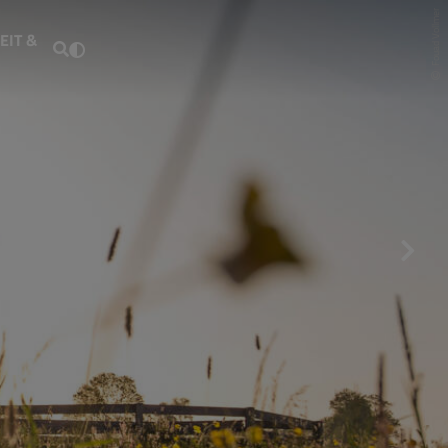
Fouad Vollmer
EIT &