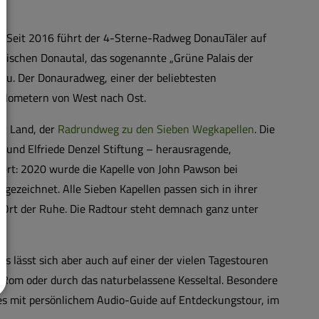
n. Seit 2016 führt der 4-Sterne-Radweg DonauTäler auf
bischen Donautal, das sogenannte „Grüne Palais der
au. Der Donauradweg, einer der beliebtesten
Kilometern von West nach Ost.
er Land, der
Radrundweg zu den Sieben Wegkapellen
. Die
ed und Elfriede Denzel Stiftung – herausragende,
ert: 2020 wurde die Kapelle von John Pawson bei
ezeichnet. Alle Sieben Kapellen passen sich in ihrer
n Ort der Ruhe. Die Radtour steht demnach ganz unter
ses lässt sich aber auch auf einer der vielen Tagestouren
 Rom oder durch das naturbelassene Kesseltal. Besondere
es mit persönlichem Audio-Guide auf Entdeckungstour, im