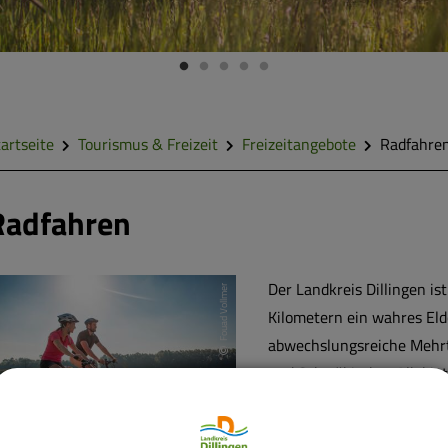
artseite
Tourismus & Freizeit
Freizeitangebote
Radfahre
Radfahren
Der Landkreis Dillingen i
Fouad Vollmer
Kilometern ein wahres Eld
abwechslungsreiche Mehrt
und Schwäbischer Alb biet
familienfreundlich, genus
vom ADFC Bayern mit dem 