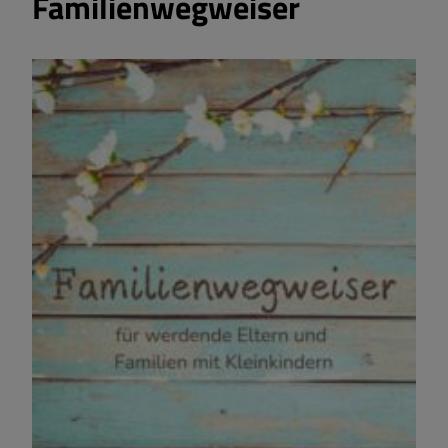
Familienwegweiser
Familie
Koordinierende Kinderschutzstelle
Stipendienprogramm für
Medizinstudierende
Pflegestützpunkt
Kreiskliniken Dillingen-Wertingen
gGmbH
Staatlich anerkannte
Beratungsstelle für