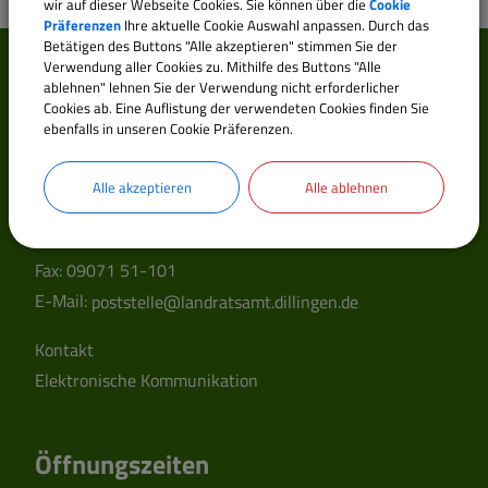
wir auf dieser Webseite Cookies. Sie können über die
Cookie
Präferenzen
Ihre aktuelle Cookie Auswahl anpassen. Durch das
Betätigen des Buttons "Alle akzeptieren" stimmen Sie der
Verwendung aller Cookies zu. Mithilfe des Buttons "Alle
Landratsamt Dillingen
ablehnen" lehnen Sie der Verwendung nicht erforderlicher
a.d.Donau
Cookies ab. Eine Auflistung der verwendeten Cookies finden Sie
ebenfalls in unseren Cookie Präferenzen.
Große Allee 24 (Hauptgebäude)
Alle akzeptieren
Alle ablehnen
89407 Dillingen a.d.Donau
Telefon:
09071 51-0
Fax: 09071 51-101
E-Mail:
poststelle@landratsamt.dillingen.de
Kontakt
Elektronische Kommunikation
Öffnungszeiten