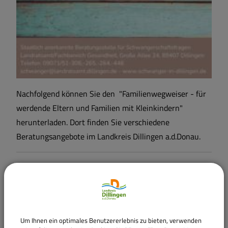
Schwangerschaftsfragen
Informationen für Senioren
Nachfolgend können Sie den "Familienwegweiser - für
werdende Eltern und Familien mit Kleinkindern"
herunterladen. Dort finden Sie verschiedene
Beratungsangebote im Landkreis Dillingen a.d.Donau.
(33,02 MB)
Familienwegweiser - für werdende Eltern und
Familien mit Kleinkindern
Um Ihnen ein optimales Benutzererlebnis zu bieten, verwenden