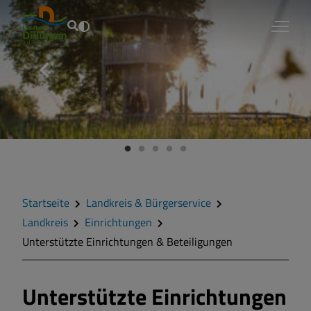
Fouad Vollmer
Landkreis
Ein
rußwort
Schulen
rgersprechstunde
Medien
rzporträt
Bäder u
Startseite
Landkreis & Bürgerservice
Landkreis
Einrichtungen
emeinden
Kliniken
Unterstützte Einrichtungen & Beteiligungen
nrichtungen
Kreisba
Unterstützte Einrichtungen