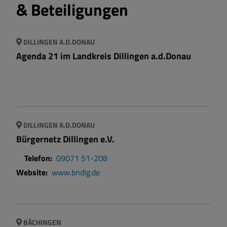
& Beteiligungen
Unterst
Beteili
DILLINGEN A.D.DONAU
Agenda 21 im Landkreis Dillingen a.d.Donau
DILLINGEN A.D.DONAU
Bürgernetz Dillingen e.V.
Telefon:
09071 51-208
Website:
www.bndlg.de
BÄCHINGEN