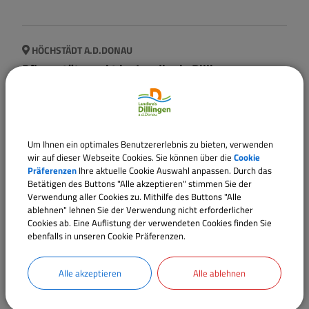
HÖCHSTÄDT A.D.DONAU
Pflegestützpunkt im Landkreis Dillingen
a.d.Donau
E-Mail:
pflegestuetzpunkt@landratsamt.dillingen.de
Telefon:
09074 79599-60
Um Ihnen ein optimales Benutzererlebnis zu bieten, verwenden
Website:
www.landkreis-dillingen.de/gesundheit-
wir auf dieser Webseite Cookies. Sie können über die
Cookie
Präferenzen
Ihre aktuelle Cookie Auswahl anpassen. Durch das
soziales/pflegestuetzpunkt
Betätigen des Buttons "Alle akzeptieren" stimmen Sie der
Verwendung aller Cookies zu. Mithilfe des Buttons "Alle
ablehnen" lehnen Sie der Verwendung nicht erforderlicher
Cookies ab. Eine Auflistung der verwendeten Cookies finden Sie
ebenfalls in unseren Cookie Präferenzen.
HÖCHSTÄDT A.D.DONAU
Projekt Frauenhaus e.V.
Alle akzeptieren
Alle ablehnen
Website:
www.frauenhausnordschwaben.de