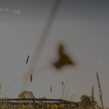
Fouad Vollmer
EIT &