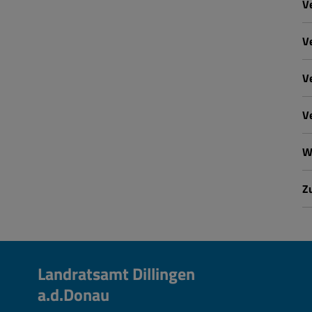
V
V
V
V
W
Z
Landratsamt Dillingen
a.d.Donau