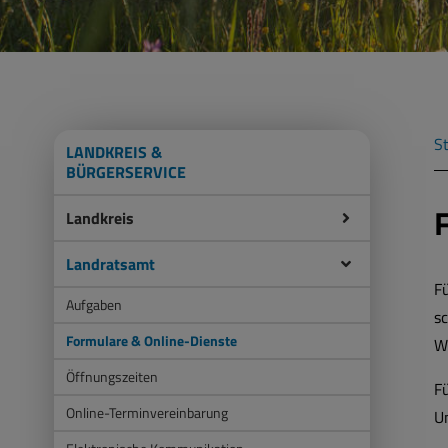
St
LANDKREIS &
BÜRGERSERVICE
Landkreis
Landratsamt
Fü
Aufgaben
sc
Formulare & Online-Dienste
W
Öffnungszeiten
F
Online-Terminvereinbarung
Un