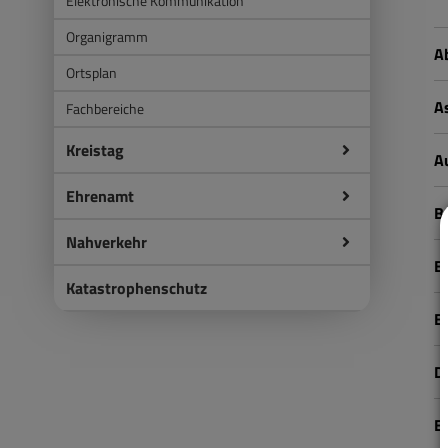
Elektronische Kommunikation
Organigramm
A
Ortsplan
A
Fachbereiche
Kreistag
A
Ehrenamt
B
Nahverkehr
B
Katastrophenschutz
B
D
E