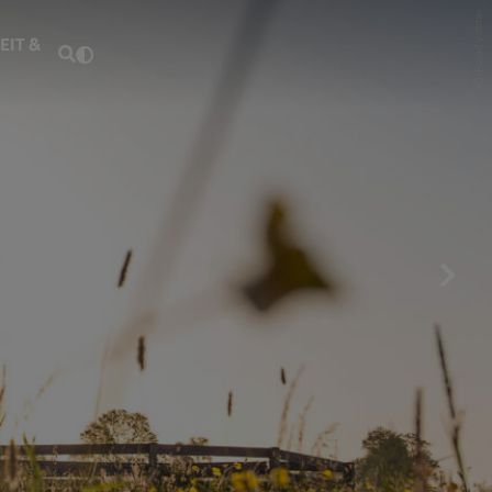
Fouad Vollmer
EIT &