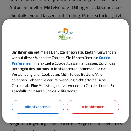
Anton-Schneller-Mittelschule Dillingen a.d.Donau, die
ebenfalls Schulklassen auf Coding-Reise schickt. Jetzt
sind alle weiterführenden Schulen herzlich eingeladen,
aktiv zu werden und sich anzumelden!
Auch regionale Unternehmen sind willkommen, sich zu
Um Ihnen ein optimales Benutzererlebnis zu bieten, verwenden
engagieren und den Teilnehmenden die digitalisierte
wir auf dieser Webseite Cookies. Sie können über die
Cookie
Arbeitswelt näher zu bringen.
Präferenzen
Ihre aktuelle Cookie Auswahl anpassen. Durch das
Betätigen des Buttons "Alle akzeptieren" stimmen Sie der
„Wir möchten das Netzwerk rund um code your way
Verwendung aller Cookies zu. Mithilfe des Buttons "Alle
ablehnen" lehnen Sie der Verwendung nicht erforderlicher
immer weiter ausbauen und langfristig im Landkreis
Cookies ab. Eine Auflistung der verwendeten Cookies finden Sie
Dillingen verankern. Das haben wir im Raum Augsburg
ebenfalls in unseren Cookie Präferenzen.
bereits geschafft.“, so Michael Mötter, stellvertretender
Geschäftsführer des Bildungswerks der Bayerischen
Alle akzeptieren
Alle ablehnen
Wirtschaft e.V. Der Landkreis Dillingen ist nach der A³-
Region Augsburg die zweite Region, in der das